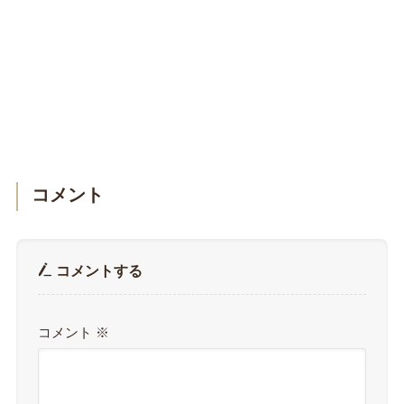
コメント
コメントする
コメント
※