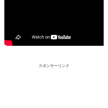
スポンサーリンク