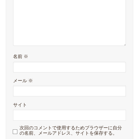
名前
※
メール
※
サイト
次回のコメントで使用するためブラウザーに自分
の名前、メールアドレス、サイトを保存する。