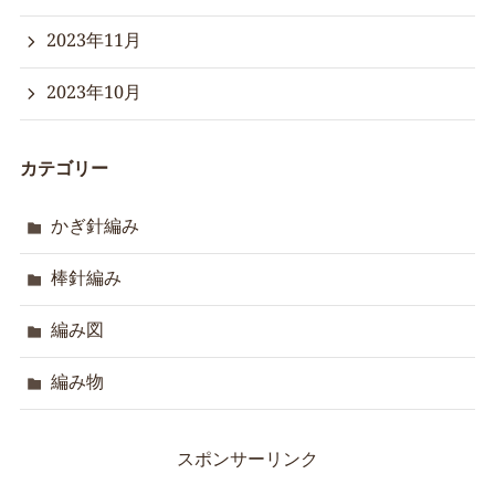
2023年11月
2023年10月
カテゴリー
かぎ針編み
棒針編み
編み図
編み物
スポンサーリンク