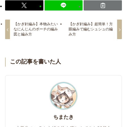
【かぎ針編み】本物みたい
【かぎ針編み】超簡単！方
なにんじんのポーチの編み
眼編みで編むシュシュの編
図と編み方
み方
この記事を書いた人
ちまたき