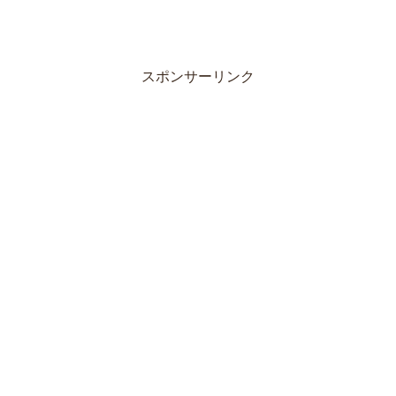
スポンサーリンク