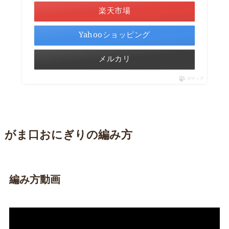
楽天市場
Yahooショッピング
メルカリ
ポチップ
がま口おにぎりの編み方
編み方動画