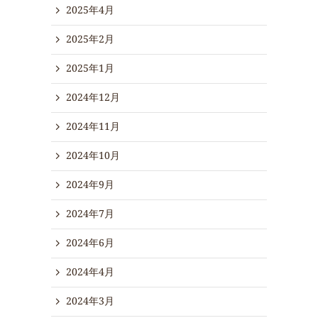
2025年4月
2025年2月
2025年1月
2024年12月
2024年11月
2024年10月
2024年9月
2024年7月
2024年6月
2024年4月
2024年3月