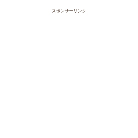
スポンサーリンク