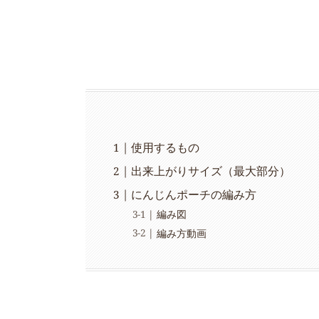
使用するもの
出来上がりサイズ（最大部分）
にんじんポーチの編み方
編み図
編み方動画