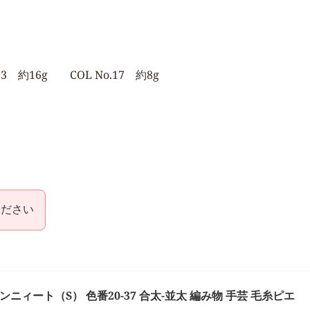
約16g COL No.17 約8g
ください
ンニィート（S） 色番20-37 合太-並太 編み物 手芸 毛糸ピエ