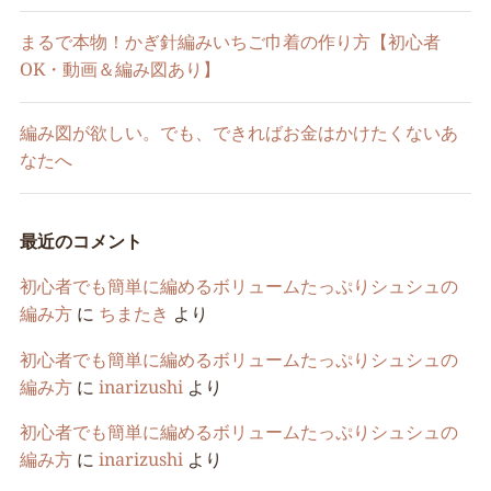
まるで本物！かぎ針編みいちご巾着の作り方【初心者
OK・動画＆編み図あり】
編み図が欲しい。でも、できればお金はかけたくないあ
なたへ
最近のコメント
初心者でも簡単に編めるボリュームたっぷりシュシュの
編み方
に
ちまたき
より
初心者でも簡単に編めるボリュームたっぷりシュシュの
編み方
に
inarizushi
より
初心者でも簡単に編めるボリュームたっぷりシュシュの
編み方
に
inarizushi
より