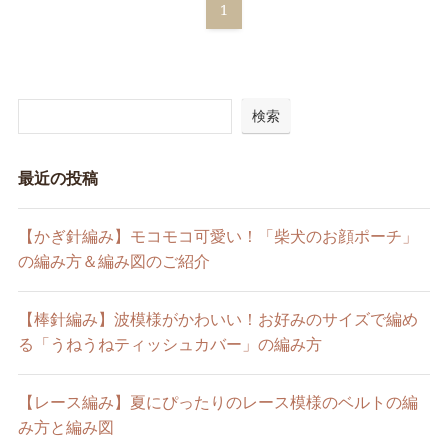
1
検索
最近の投稿
【かぎ針編み】モコモコ可愛い！「柴犬のお顔ポーチ」
の編み方＆編み図のご紹介
【棒針編み】波模様がかわいい！お好みのサイズで編め
る「うねうねティッシュカバー」の編み方
【レース編み】夏にぴったりのレース模様のベルトの編
み方と編み図