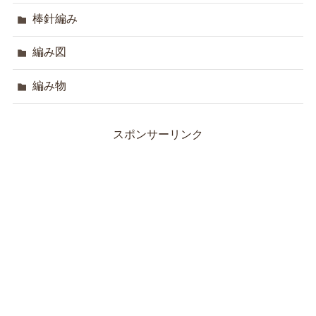
棒針編み
編み図
編み物
スポンサーリンク