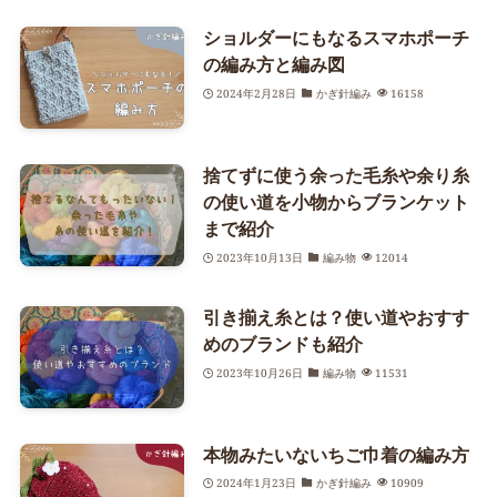
ショルダーにもなるスマホポーチ
の編み方と編み図
2024年2月28日
かぎ針編み
16158
捨てずに使う余った毛糸や余り糸
の使い道を小物からブランケット
まで紹介
2023年10月13日
編み物
12014
引き揃え糸とは？使い道やおすす
めのブランドも紹介
2023年10月26日
編み物
11531
本物みたいないちご巾着の編み方
2024年1月23日
かぎ針編み
10909